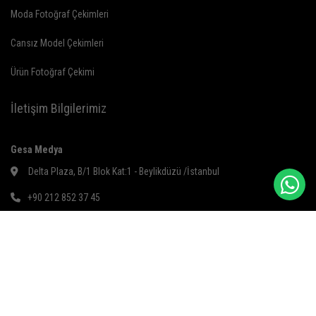
Moda Fotoğraf Çekimleri
Cansız Model Çekimleri
Ürün Fotoğraf Çekimi
İletişim Bilgilerimiz
Gesa Medya
Delta Plaza, B/1 Blok Kat:1 - Beylikdüzü /İstanbul
+90 212 852 37 45
gesa@gesamedya.com
+90 538 881 03 52
+905388810352