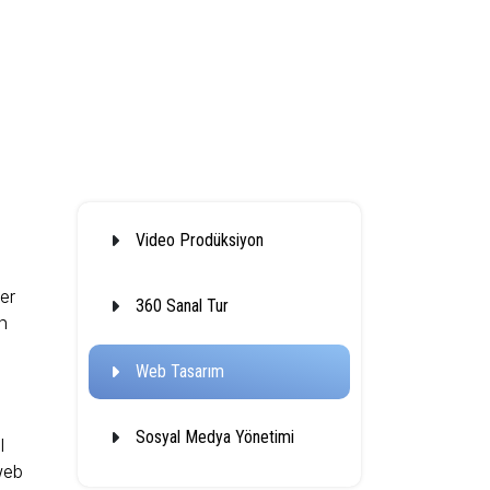
Video Prodüksiyon
er
360 Sanal Tur
n
Web Tasarım
Sosyal Medya Yönetimi
l
web