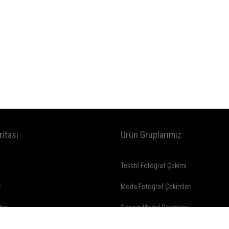
ritası
Ürün Gruplarımız
l
Tekstil Fotoğraf Çekimi
r
Moda Fotoğraf Çekimleri
lar
Cansız Model Çekimleri
Ürün Fotoğraf Çekimi