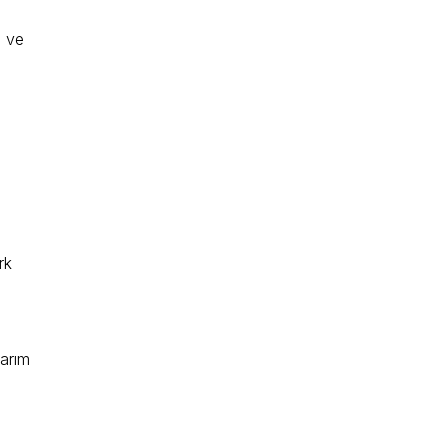
i ve
rk
arım