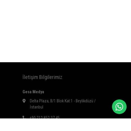
İletişim Bilgilerimiz
Gesa Medya
Delta Plaza, B/1 Blok Kat:1 - Beylikdüzü /
İstanbul
+90 212 852 37 45
gesa@gesamedya.com