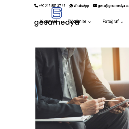
+90 212 852 37 45
WhatsApp
gesa@gesamedya.c
Kurumsal
Çözümler
Fotoğraf